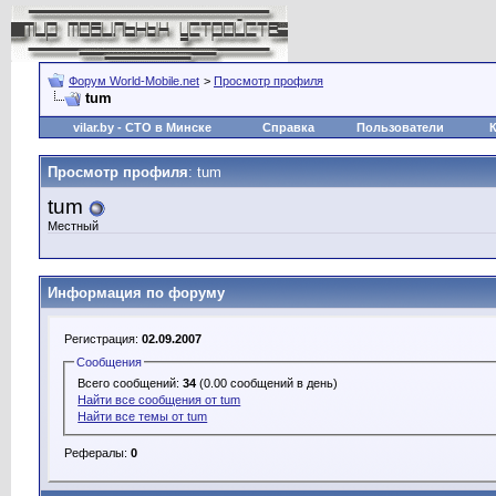
Форум World-Mobile.net
>
Просмотр профиля
tum
vilar.by
- СТО в Минске
Справка
Пользователи
Просмотр профиля
: tum
tum
Местный
Информация по форуму
Регистрация:
02.09.2007
Сообщения
Всего сообщений:
34
(0.00 сообщений в день)
Найти все сообщения от tum
Найти все темы от tum
Рефералы:
0