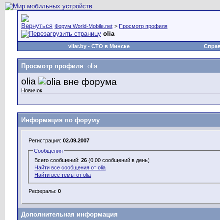
Форум World-Mobile.net
>
Просмотр профиля
olia
vilar.by
- СТО в Минске
Спра
Просмотр профиля
: olia
olia
Новичок
Информация по форуму
Регистрация:
02.09.2007
Сообщения
Всего сообщений:
26
(0.00 сообщений в день)
Найти все сообщения от olia
Найти все темы от olia
Рефералы:
0
Дополнительная информация