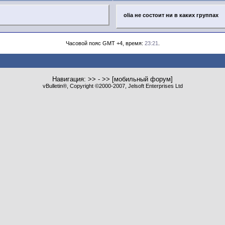
olia не состоит ни в каких группах
Часовой пояс GMT +4, время:
23:21
.
Навигация: >> - >> [мобильный форум]
vBulletin®, Copyright ©2000-2007, Jelsoft Enterprises Ltd