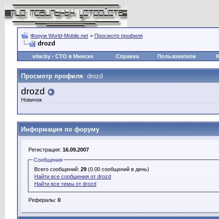
Форум World-Mobile.net
>
Просмотр профиля
drozd
vilar.by
- СТО в Минске
Справка
Пользователи
Просмотр профиля
: drozd
drozd
Новичок
Информация по форуму
Регистрация:
16.09.2007
Сообщения
Всего сообщений:
29
(0.00 сообщений в день)
Найти все сообщения от drozd
Найти все темы от drozd
Рефералы:
0