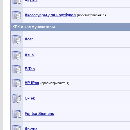
Аксессуары для ноутбуков
(просматривают: 1)
КПК и коммуникаторы
Acer
Asus
E-Ten
HP iPaq
(просматривают: 1)
Q-Tek
Fujitsu-Siemens
Другие