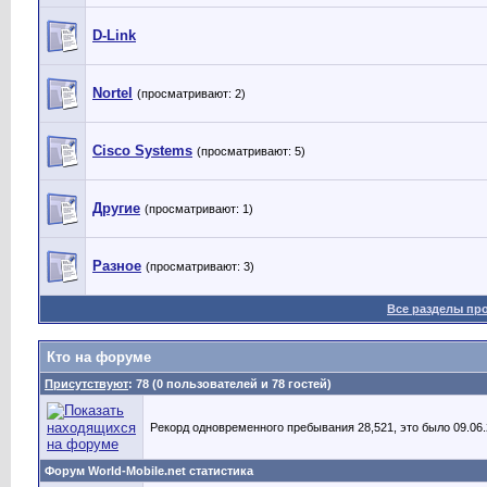
D-Link
Nortel
(просматривают: 2)
Cisco Systems
(просматривают: 5)
Другие
(просматривают: 1)
Разное
(просматривают: 3)
Все разделы пр
Кто на форуме
Присутствуют
: 78 (0 пользователей и 78 гостей)
Рекорд одновременного пребывания 28,521, это было 09.06.2
Форум World-Mobile.net статистика