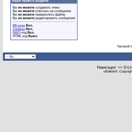
Ваши права в разделе
Вы
не можете
создавать темы
Вы
не можете
отвечать на сообщения
Вы
не можете
прикреплять файлы
Вы
не можете
редактировать сообщения
BB коды
Вкл.
Смайлы
Вкл.
[IMG]
код
Вкл.
HTML код
Выкл.
Часовой 
Навигация: >> D-Li
vBulletin®, Copyrig