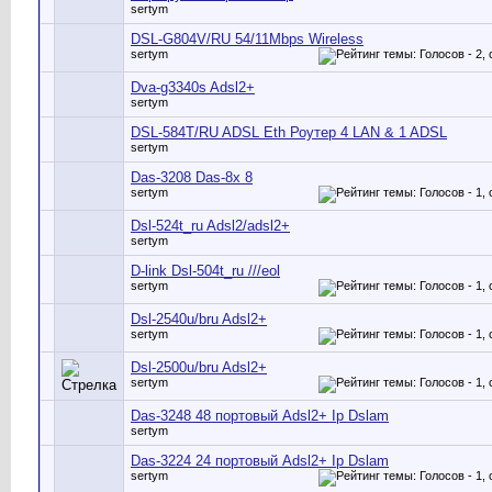
sertym
DSL-G804V/RU 54/11Mbps Wireless
sertym
Dva-g3340s Adsl2+
sertym
DSL-584T/RU ADSL Eth Роутер 4 LAN & 1 ADSL
sertym
Das-3208 Das-8x 8
sertym
Dsl-524t_ru Adsl2/adsl2+
sertym
D-link Dsl-504t_ru ///eol
sertym
Dsl-2540u/bru Adsl2+
sertym
Dsl-2500u/bru Adsl2+
sertym
Das-3248 48 портовый Adsl2+ Ip Dslam
sertym
Das-3224 24 портовый Adsl2+ Ip Dslam
sertym