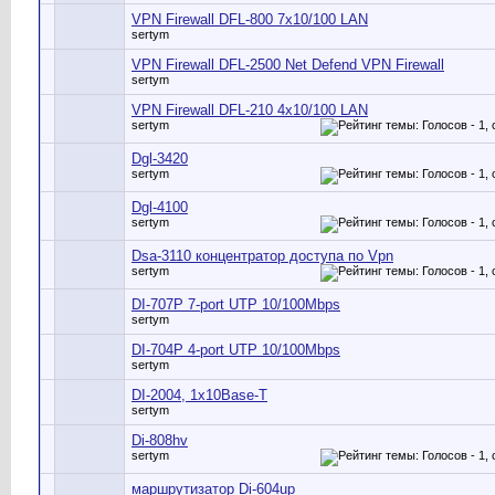
VPN Firewall DFL-800 7x10/100 LAN
sertym
VPN Firewall DFL-2500 Net Defend VPN Firewall
sertym
VPN Firewall DFL-210 4x10/100 LAN
sertym
Dgl-3420
sertym
Dgl-4100
sertym
Dsa-3110 концентратор доступа по Vpn
sertym
DI-707P 7-port UTP 10/100Mbps
sertym
DI-704P 4-port UTP 10/100Mbps
sertym
DI-2004, 1х10Base-T
sertym
Di-808hv
sertym
маршрутизатор Di-604up