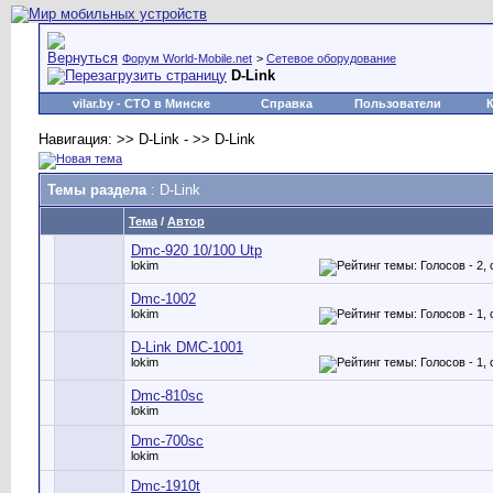
Форум World-Mobile.net
>
Сетевое оборудование
D-Link
vilar.by
- СТО в Минске
Справка
Пользователи
Навигация: >> D-Link - >> D-Link
Темы раздела
: D-Link
Тема
/
Автор
Dmc-920 10/100 Utp
lokim
Dmc-1002
lokim
D-Link DMC-1001
lokim
Dmc-810sc
lokim
Dmc-700sc
lokim
Dmc-1910t