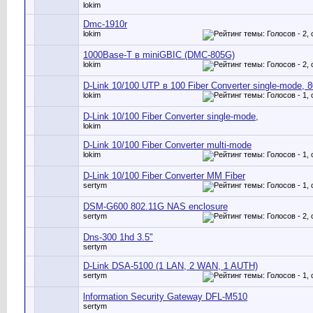
lokim
Dmc-1910r
lokim
1000Base-T в miniGBIC (DMC-805G)
lokim
D-Link 10/100 UTP в 100 Fiber Converter single-mode, 
lokim
D-Link 10/100 Fiber Converter single-mode,
lokim
D-Link 10/100 Fiber Converter multi-mode
lokim
D-Link 10/100 Fiber Converter MM Fiber
sertym
DSM-G600 802.11G NAS enclosure
sertym
Dns-300 1hd 3.5"
sertym
D-Link DSA-5100 (1 LAN, 2 WAN, 1 AUTH)
sertym
lnformation Security Gateway DFL-M510
sertym