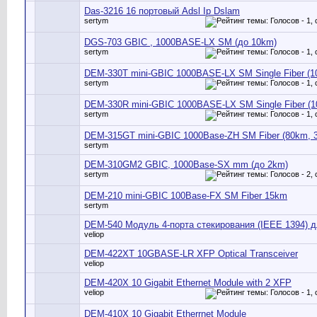
Das-3216 16 портовый Adsl Ip Dslam
sertym
DGS-703 GBIC , 1000BASE-LX SM (до 10km)
sertym
DEM-330T mini-GBIC 1000BASE-LX SM Single Fiber (1
sertym
DEM-330R mini-GBIC 1000BASE-LX SM Single Fiber (1
sertym
DEM-315GT mini-GBIC 1000Base-ZH SM Fiber (80km, 3
sertym
DEM-310GM2 GBIC, 1000Base-SX mm (до 2km)
sertym
DEM-210 mini-GBIC 100Base-FX SM Fiber 15km
sertym
DEM-540 Модуль 4-порта стекирования (IEEE 1394)
veliop
DEM-422XT 10GBASE-LR XFP Optical Transceiver
veliop
DEM-420X 10 Gigabit Ethernet Module with 2 XFP
veliop
DEM-410X 10 Gigabit Etherrnet Module