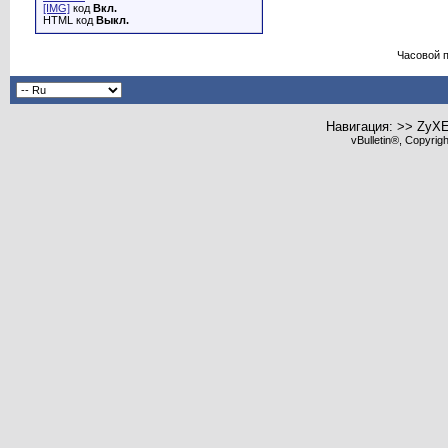
[IMG]
код
Вкл.
HTML код
Выкл.
Часовой 
Навигация: >> ZyX
vBulletin®, Copyrig