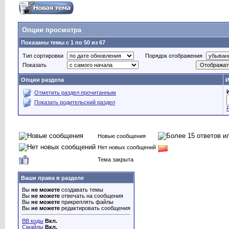
Опции просмотра
Показаны темы с 1 по 50 из 67
Тип сортировки
Порядок отображения
Показать
Опции раздела
И
Отметить раздел прочитанным
Показать родительский раздел
Новые сообщения
Нет новых сообщений
Тема закрыта
Ваши права в разделе
Вы
не можете
создавать темы
Вы
не можете
отвечать на сообщения
Вы
не можете
прикреплять файлы
Вы
не можете
редактировать сообщения
BB коды
Вкл.
Смайлы
Вкл.