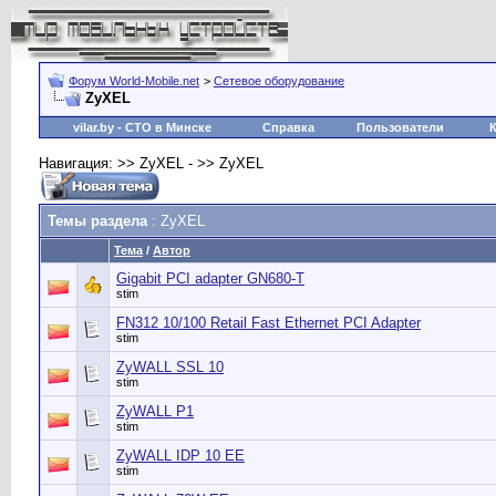
Форум World-Mobile.net
>
Сетевое оборудование
ZyXEL
vilar.by
- СТО в Минске
Справка
Пользователи
Навигация: >> ZyXEL - >> ZyXEL
Темы раздела
: ZyXEL
Тема
/
Автор
Gigabit PCI adapter GN680-T
stim
FN312 10/100 Retail Fast Ethernet PCI Adapter
stim
ZyWALL SSL 10
stim
ZyWALL P1
stim
ZyWALL IDP 10 EE
stim