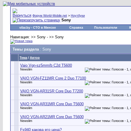
Форум World-Mobile.net
>
Ноутбуки
Sony
vilar.by
- СТО в Минске
Справка
Пользователи
Навигация: >> Sony - >> Sony
Темы раздела
: Sony
Тема
/
Автор
Vaio Vgn-sz5mrn/b C2d T5600
Newslim
VAIO VGN-FZ11MR Core 2 Duo T7100
Newslim
VAIO VGN-AR31SR Core Duo T7200
Newslim
VAIO VGN-AR31MR Core Duo T5600
Newslim
VAIO VGN-AR21MR Core Duo T5600
Newslim
Fs940 какова его цена?