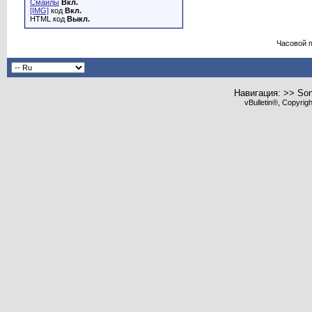
Смайлы
Вкл.
[IMG]
код
Вкл.
HTML код
Выкл.
Часовой 
Навигация: >> So
vBulletin®, Copyrig