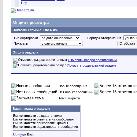
lkop
Опции просмотра
Показаны темы с 1 по 6 из 6
Тип сортировки
Порядок отображения
Показать
Опции раздела
Отметить раздел прочитанным
Показать родительский раздел
Новые сообщения
Нет новых сообщений
Тема закрыта
Ваши права в разделе
Вы
не можете
создавать темы
Вы
не можете
отвечать на сообщения
Вы
не можете
прикреплять файлы
Вы
не можете
редактировать сообщения
BB коды
Вкл.