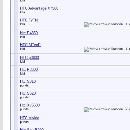
loki
HTC Advantage X7500
loki
HTC TyTN
loki
Htc P4350
loki
HTC MTeoR
loki
HTC p3600
loki
Htc P3300
loki
Htc S310
punds
Htc S620
punds
Htc Xv6600
punds
HTC Vivida
punds
Htc Spv E200