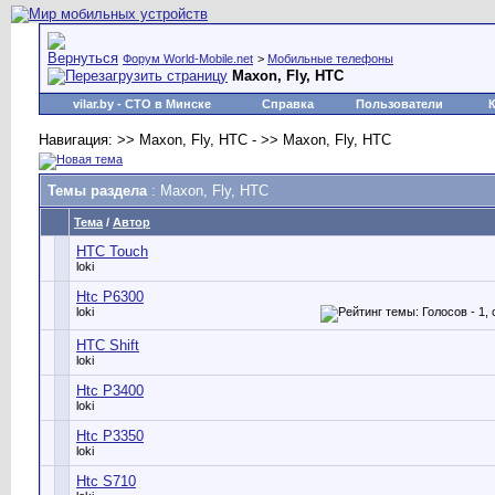
Форум World-Mobile.net
>
Мобильные телефоны
Maxon, Fly, HTC
vilar.by
- СТО в Минске
Справка
Пользователи
Навигация: >> Maxon, Fly, HTC - >> Maxon, Fly, HTC
Темы раздела
: Maxon, Fly, HTC
Тема
/
Автор
HTC Touch
loki
Htc P6300
loki
HTC Shift
loki
Htc P3400
loki
Htc P3350
loki
Htc S710