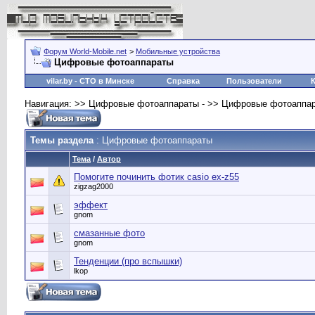
Форум World-Mobile.net
>
Мобильные устройства
Цифровые фотоаппараты
vilar.by
- СТО в Минске
Справка
Пользователи
Навигация: >> Цифровые фотоаппараты - >> Цифровые фотоаппа
Темы раздела
: Цифровые фотоаппараты
Тема
/
Автор
Помогите починить фотик casio ex-z55
zigzag2000
эффект
gnom
смазанные фото
gnom
Тенденции (про вспышки)
lkop