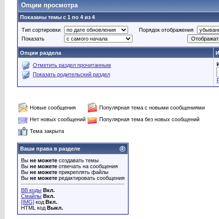
Опции просмотра
Показаны темы с 1 по 4 из 4
Тип сортировки
Порядок отображения
Показать
Опции раздела
И
Отметить раздел прочитанным
Показать родительский раздел
Новые сообщения
Популярная тема с новыми сообщениями
Нет новых сообщений
Популярная тема без новых сообщений
Тема закрыта
Ваши права в разделе
Вы
не можете
создавать темы
Вы
не можете
отвечать на сообщения
Вы
не можете
прикреплять файлы
Вы
не можете
редактировать сообщения
BB коды
Вкл.
Смайлы
Вкл.
[IMG]
код
Вкл.
HTML код
Выкл.