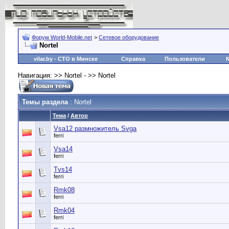
Форум World-Mobile.net
>
Сетевое оборудование
Nortel
vilar.by
- СТО в Минске
Справка
Пользователи
Навигация: >> Nortel - >> Nortel
Темы раздела
: Nortel
Тема
/
Автор
Vsa12 размножитель Svga
ferri
Vsa14
ferri
Tvs14
ferri
Rmk08
ferri
Rmk04
ferri