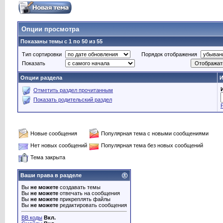
Опции просмотра
Показаны темы с 1 по 50 из 55
Тип сортировки
Порядок отображения
Показать
Опции раздела
И
Отметить раздел прочитанным
Показать родительский раздел
Новые сообщения
Популярная тема с новыми сообщениями
Нет новых сообщений
Популярная тема без новых сообщений
Тема закрыта
Ваши права в разделе
Вы
не можете
создавать темы
Вы
не можете
отвечать на сообщения
Вы
не можете
прикреплять файлы
Вы
не можете
редактировать сообщения
BB коды
Вкл.