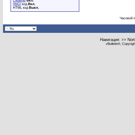
Смайлы
Вкл.
[IMG]
код
Вкл.
HTML код
Выкл.
Часовой 
Навигация: >> Nort
vBulletin®, Copyrig