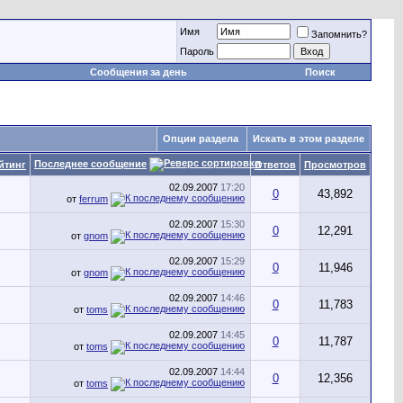
Имя
Запомнить?
Пароль
Сообщения за день
Поиск
Опции раздела
Искать в этом разделе
Последнее сообщение
йтинг
Ответов
Просмотров
02.09.2007
17:20
0
43,892
от
ferrum
02.09.2007
15:30
0
12,291
от
gnom
02.09.2007
15:29
0
11,946
от
gnom
02.09.2007
14:46
0
11,783
от
toms
02.09.2007
14:45
0
11,787
от
toms
02.09.2007
14:44
0
12,356
от
toms