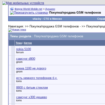
Форум World-Mobile.net
>
Аукцион
Покупка/продажа GSM телефонов
vilar.by
- СТО в Минске
Спра
Навигация: >> Покупка/продажа GSM телефонов - >> Покупка/пр
Темы раздела
: Покупка/продажа GSM телефонов
Тема
/
Автор
nokia 5100
ferrum
самсунг d900
gnom
нокиа 1100 не дорого
gnom
есть немного телефонов б.у.
toms
8800 с битым стеклом
toms
самсунг x300 дешево
toms