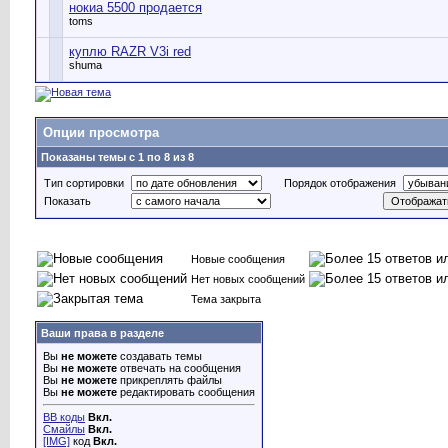
нокиа 5500 продается
toms
куплю RAZR V3i red
shuma
Опции просмотра
Показаны темы с 1 по 8 из 8
Тип сортировки
Порядок отображения
Показать
Новые сообщения
Нет новых сообщений
Тема закрыта
Ваши права в разделе
Вы
не можете
создавать темы
Вы
не можете
отвечать на сообщения
Вы
не можете
прикреплять файлы
Вы
не можете
редактировать сообщения
BB коды
Вкл.
Смайлы
Вкл.
[IMG]
код
Вкл.