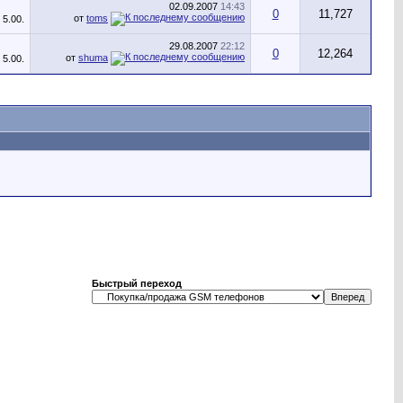
02.09.2007
14:43
0
11,727
от
toms
29.08.2007
22:12
0
12,264
от
shuma
Быстрый переход