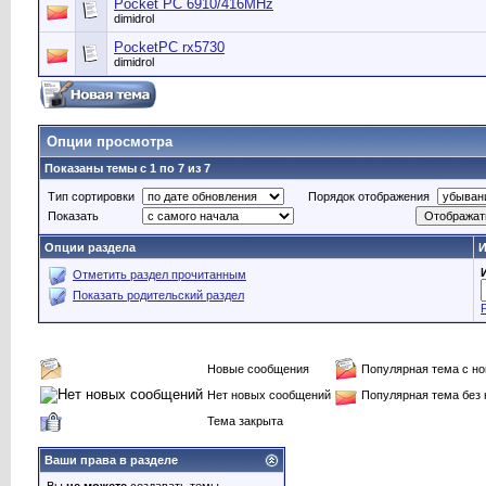
Pocket PC 6910/416MHz
dimidrol
PocketPC rx5730
dimidrol
Опции просмотра
Показаны темы с 1 по 7 из 7
Тип сортировки
Порядок отображения
Показать
Опции раздела
И
Отметить раздел прочитанным
Показать родительский раздел
Новые сообщения
Популярная тема с н
Нет новых сообщений
Популярная тема без
Тема закрыта
Ваши права в разделе