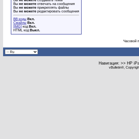
Вы
не можете
создавать темы
Вы
не можете
отвечать на сообщения
Вы
не можете
прикреплять файлы
Вы
не можете
редактировать сообщения
BB коды
Вкл.
Смайлы
Вкл.
[IMG]
код
Вкл.
HTML код
Выкл.
Часовой 
Навигация: >> HP iP
vBulletin®, Copyrig