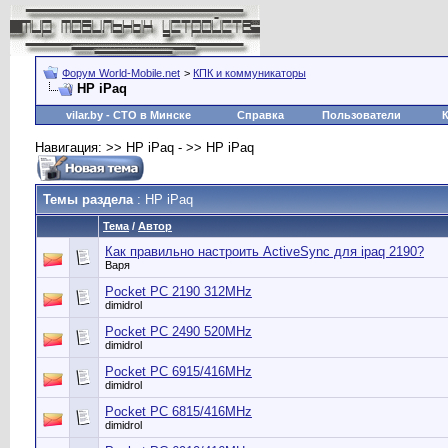
Форум World-Mobile.net
>
КПК и коммуникаторы
HP iPaq
vilar.by
- СТО в Минске
Справка
Пользователи
Навигация: >> HP iPaq - >> HP iPaq
Темы раздела
: HP iPaq
Тема
/
Автор
Как правильно настроить ActiveSync для ipaq 2190?
Варя
Pocket PC 2190 312MHz
dimidrol
Pocket PC 2490 520MHz
dimidrol
Pocket PC 6915/416MHz
dimidrol
Pocket PC 6815/416MHz
dimidrol