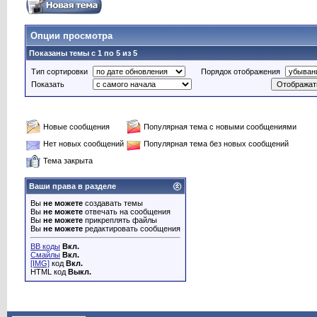
Опции просмотра
Показаны темы с 1 по 5 из 5
Тип сортировки
Порядок отображения
Показать
Новые сообщения
Популярная тема с новыми сообщениями
Нет новых сообщений
Популярная тема без новых сообщений
Тема закрыта
Ваши права в разделе
Вы
не можете
создавать темы
Вы
не можете
отвечать на сообщения
Вы
не можете
прикреплять файлы
Вы
не можете
редактировать сообщения
BB коды
Вкл.
Смайлы
Вкл.
[IMG]
код
Вкл.
HTML код
Выкл.