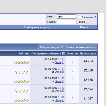
Имя
Запомнить?
Пароль
Сообщения за день
Поиск
Опции раздела
Искать в этом разделе
Рейтинг
Последнее сообщение
Ответов
Просмотров
01.09.2007
01:44
0
44,723
от
Dima
01.09.2007
01:43
0
12,839
от
Dima
01.09.2007
01:43
0
12,688
от
Dima
01.09.2007
01:42
0
12,494
от
Dima
01.09.2007
01:41
0
11,257
от
Dima