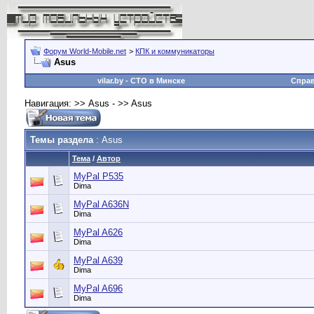
Форум World-Mobile.net
>
КПК и коммуникаторы
Asus
vilar.by
- СТО в Минске
Спра
Навигация: >> Asus - >> Asus
Темы раздела
: Asus
Тема
/
Автор
MyPal P535
Dima
MyPal A636N
Dima
MyPal A626
Dima
MyPal A639
Dima
MyPal A696
Dima