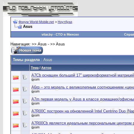
Форум World-Mobile.net
>
Ноутбуки
Asus
vilar.by
- СТО в Минске
Спра
Навигация: >> Asus - >> Asus
Темы раздела
: Asus
Тема
/
Автор
A7Cb оснащен большой 17” широкоформатной матрице
gyum
A6rp – это модель с великолепным соотношением «цен
gyum
A7m первая модель у Asus в классе домашних/офисны
gyum
A7R00C построен на обновленной Intel Centrino Duo (Na
gyum
A7R00Cb является идеальным персональным центром 
gyum