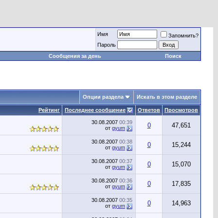
Имя
Запомнить?
Пароль
Сообщения за день
Поиск
Опции раздела
Искать в этом разделе
Рейтинг
Последнее сообщение
Ответов
Просмотров
30.08.2007
00:39
0
47,651
от
gyum
30.08.2007
00:38
0
15,244
от
gyum
30.08.2007
00:37
0
15,070
от
gyum
30.08.2007
00:36
0
17,835
от
gyum
30.08.2007
00:35
0
14,963
от
gyum