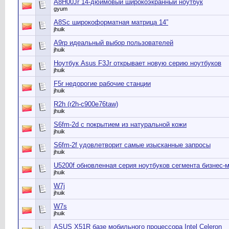
A8H00Jr 14-дюймовый широкоэкранный ноутбук
gyum
A8Sc широкоформатная матрица 14”
jhuik
A9rp идеальный выбор пользователей
jhuik
Ноутбук Asus F3Jr открывает новую серию ноутбуков
jhuik
F5r недорогие рабочие станции
jhuik
R2h (r2h-c900e76taw)
jhuik
S6fm-2d с покрытием из натуральной кожи
jhuik
S6fm-2f удовлетворит самые изысканные запросы
jhuik
U5200f обновленная серия ноутбуков сегмента бизнес-
jhuik
W7j
jhuik
W7s
jhuik
ASUS X51R базе мобильного процессора Intel Celeron