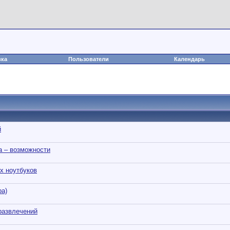
вка
Пользователи
Календарь
й
а – возможности
х ноутбуков
pa)
развлечений