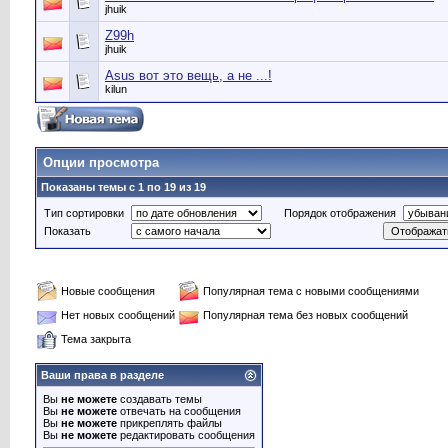
jhuik
Z99h
jhuik
Asus вот это вещь, а не ...!
kilun
Опции просмотра
Показаны темы с 1 по 19 из 19
Тип сортировки
Порядок отображения
Показать
Новые сообщения
Популярная тема с новыми сообщениями
Нет новых сообщений
Популярная тема без новых сообщений
Тема закрыта
Ваши права в разделе
Вы
не можете
создавать темы
Вы
не можете
отвечать на сообщения
Вы
не можете
прикреплять файлы
Вы
не можете
редактировать сообщения