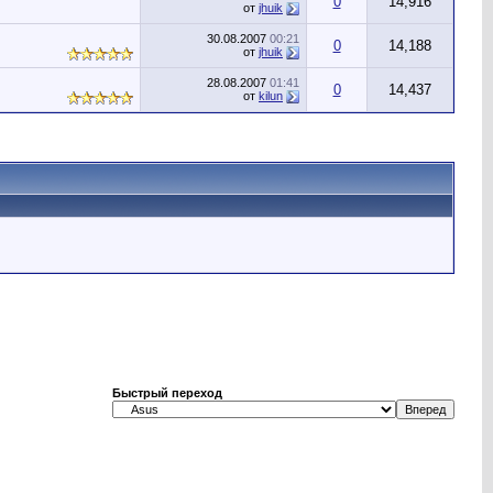
0
14,916
от
jhuik
30.08.2007
00:21
0
14,188
от
jhuik
28.08.2007
01:41
0
14,437
от
kilun
Быстрый переход