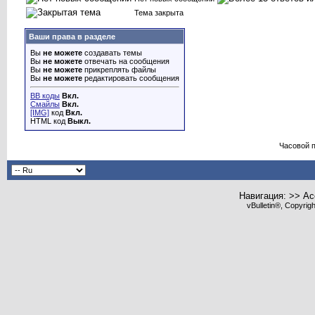
Тема закрыта
Ваши права в разделе
Вы
не можете
создавать темы
Вы
не можете
отвечать на сообщения
Вы
не можете
прикреплять файлы
Вы
не можете
редактировать сообщения
BB коды
Вкл.
Смайлы
Вкл.
[IMG]
код
Вкл.
HTML код
Выкл.
Часовой 
Навигация: >> Ac
vBulletin®, Copyrig