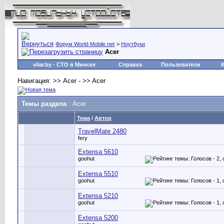
Форум World-Mobile.net
>
Ноутбуки
Acer
vilar.by
- СТО в Минске
Справка
Пользователи
Навигация: >> Acer - >> Acer
Темы раздела
: Acer
Тема
/
Автор
TravelMate 2480
fery
Extensa 5610
goohut
Extensa 5510
goohut
Extensa 5210
goohut
Extensa 5200