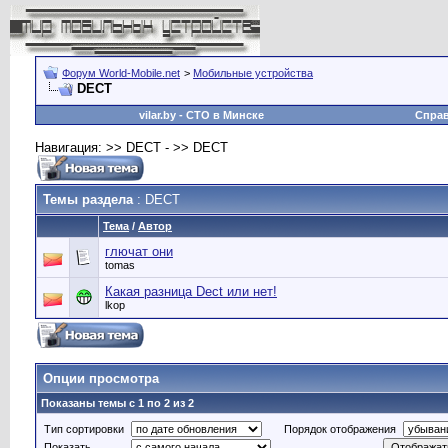
Форум World-Mobile.net
>
Мобильные устройства
DECT
vilar.by
- СТО в Минске
Спра
Навигация: >> DECT - >> DECT
Темы раздела
: DECT
Тема
/
Автор
глючат они
tomas
Какая разница Dect или нет!
lkop
Опции просмотра
Показаны темы с 1 по 2 из 2
Тип сортировки
Порядок отображения
Показать