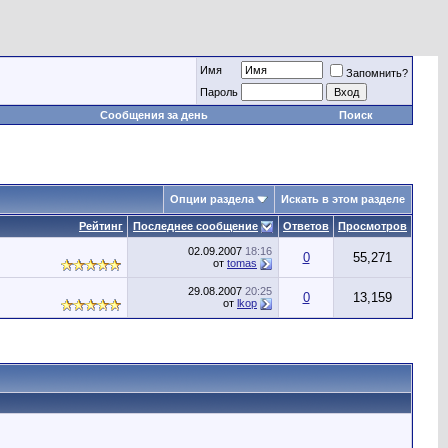
Имя
Запомнить?
Пароль
Сообщения за день
Поиск
Опции раздела
Искать в этом разделе
Рейтинг
Последнее сообщение
Ответов
Просмотров
02.09.2007
18:16
0
55,271
от
tomas
29.08.2007
20:25
0
13,159
от
lkop