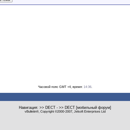
Часовой пояс GMT +4, время:
14:36
.
Навигация: >> DECT - >> DECT [мобильный форум]
vBulletin®, Copyright ©2000-2007, Jelsoft Enterprises Ltd