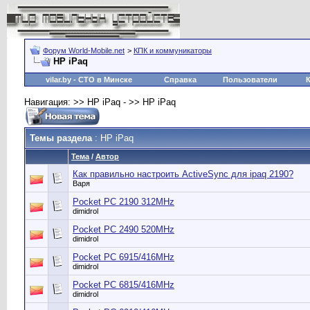
Форум World-Mobile.net
>
КПК и коммуникаторы
HP iPaq
vilar.by
- СТО в Минске
Справка
Пользователи
Навигация: >> HP iPaq - >> HP iPaq
Темы раздела
: HP iPaq
Тема
/
Автор
Как правильно настроить ActiveSync для ipaq 2190?
Варя
Pocket PC 2190 312MHz
dimidrol
Pocket PC 2490 520MHz
dimidrol
Pocket PC 6915/416MHz
dimidrol
Pocket PC 6815/416MHz
dimidrol