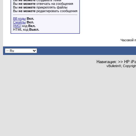
Вы
не можете
создавать темы
Вы
не можете
отвечать на сообщения
Вы
не можете
прикреплять файлы
Вы
не можете
редактировать сообщения
BB коды
Вкл.
Смайлы
Вкл.
[IMG]
код
Вкл.
HTML код
Выкл.
Часовой 
Навигация: >> HP iP
vBulletin®, Copyrig