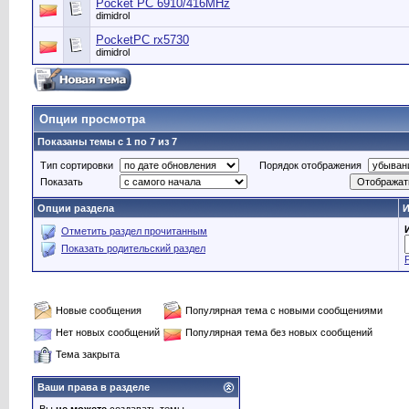
Pocket PC 6910/416MHz
dimidrol
PocketPC rx5730
dimidrol
Опции просмотра
Показаны темы с 1 по 7 из 7
Тип сортировки
Порядок отображения
Показать
Опции раздела
И
Отметить раздел прочитанным
Показать родительский раздел
Новые сообщения
Популярная тема с новыми сообщениями
Нет новых сообщений
Популярная тема без новых сообщений
Тема закрыта
Ваши права в разделе