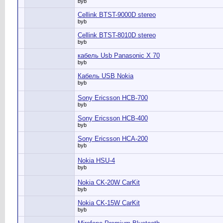
byb
Cellink BTST-9000D stereo
byb
Cellink BTST-8010D stereo
byb
кабель Usb Panasonic X 70
byb
Кабель USB Nokia
byb
Sony Ericsson HCB-700
byb
Sony Ericsson HCB-400
byb
Sony Ericsson HCA-200
byb
Nokia HSU-4
byb
Nokia CK-20W CarKit
byb
Nokia CK-15W CarKit
byb