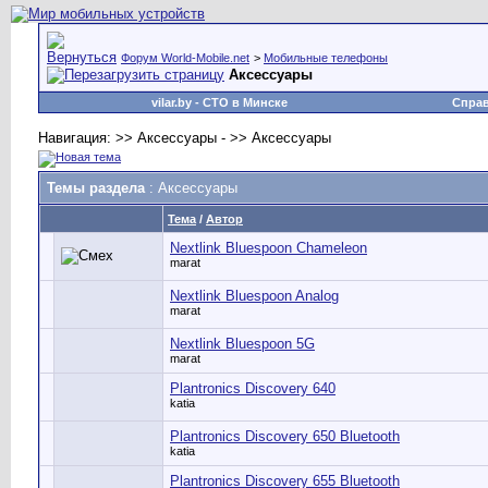
Форум World-Mobile.net
>
Мобильные телефоны
Аксессуары
vilar.by
- СТО в Минске
Спра
Навигация: >> Аксессуары - >> Аксессуары
Темы раздела
: Аксессуары
Тема
/
Автор
Nextlink Bluespoon Chameleon
marat
Nextlink Bluespoon Analog
marat
Nextlink Bluespoon 5G
marat
Plantronics Discovery 640
katia
Plantronics Discovery 650 Bluetooth
katia
Plantronics Discovery 655 Bluetooth