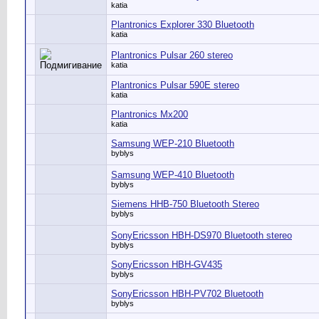
katia
Plantronics Explorer 330 Bluetooth
katia
Plantronics Pulsar 260 stereo
katia
Plantronics Pulsar 590E stereo
katia
Plantronics Mx200
katia
Samsung WEP-210 Bluetooth
byblys
Samsung WEP-410 Bluetooth
byblys
Siemens HHB-750 Bluetooth Stereo
byblys
SonyEricsson HBH-DS970 Bluetooth stereo
byblys
SonyEricsson HBH-GV435
byblys
SonyEricsson HBH-PV702 Bluetooth
byblys