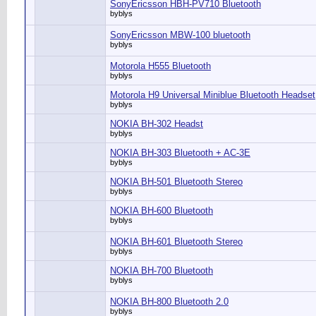
SonyEricsson HBH-PV710 Bluetooth
byblys
SonyEricsson MBW-100 bluetooth
byblys
Motorola H555 Bluetooth
byblys
Motorola H9 Universal Miniblue Bluetooth Headset
byblys
NOKIA BH-302 Headst
byblys
NOKIA BH-303 Bluetooth + AC-3E
byblys
NOKIA BH-501 Bluetooth Stereo
byblys
NOKIA BH-600 Bluetooth
byblys
NOKIA BH-601 Bluetooth Stereo
byblys
NOKIA BH-700 Bluetooth
byblys
NOKIA BH-800 Bluetooth 2.0
byblys