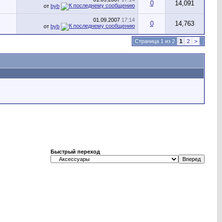
0
14,091
от
byb
01.09.2007
17:14
0
14,763
от
byb
Страница 1 из 2
1
2
>
Быстрый переход