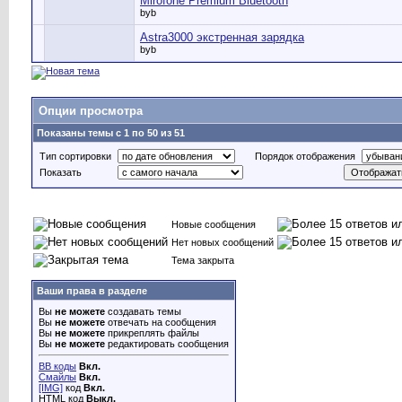
Mirofone Premium Bluetooth
byb
Astra3000 экстренная зарядка
byb
Опции просмотра
Показаны темы с 1 по 50 из 51
Тип сортировки
Порядок отображения
Показать
Новые сообщения
Нет новых сообщений
Тема закрыта
Ваши права в разделе
Вы
не можете
создавать темы
Вы
не можете
отвечать на сообщения
Вы
не можете
прикреплять файлы
Вы
не можете
редактировать сообщения
BB коды
Вкл.
Смайлы
Вкл.
[IMG]
код
Вкл.
HTML код
Выкл.