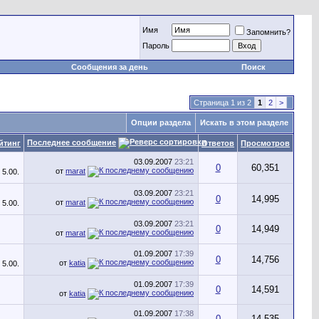
Имя
Запомнить?
Пароль
Сообщения за день
Поиск
Страница 1 из 2
1
2
>
Опции раздела
Искать в этом разделе
Последнее сообщение
йтинг
Ответов
Просмотров
03.09.2007
23:21
0
60,351
от
marat
03.09.2007
23:21
0
14,995
от
marat
03.09.2007
23:21
0
14,949
от
marat
01.09.2007
17:39
0
14,756
от
katia
01.09.2007
17:39
0
14,591
от
katia
01.09.2007
17:38
0
14,535