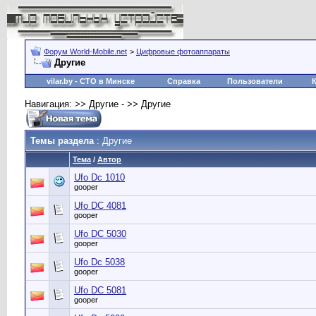
Форум World-Mobile.net
>
Цифровые фотоаппараты
Другие
vilar.by
- СТО в Минске
Справка
Пользователи
Навигация: >> Другие - >> Другие
Темы раздела
: Другие
Тема
/
Автор
Ufo Dc 1010
gooper
Ufo DC 4081
gooper
Ufo DC 5030
gooper
Ufo Dc 5038
gooper
Ufo DC 5081
gooper