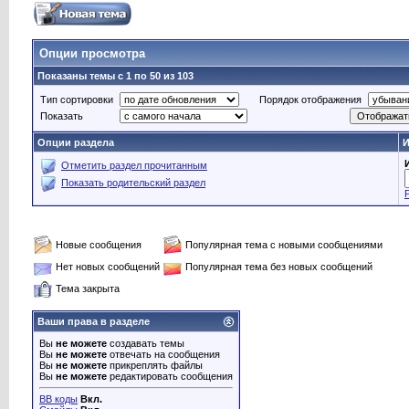
Опции просмотра
Показаны темы с 1 по 50 из 103
Тип сортировки
Порядок отображения
Показать
Опции раздела
И
Отметить раздел прочитанным
Показать родительский раздел
Новые сообщения
Популярная тема с новыми сообщениями
Нет новых сообщений
Популярная тема без новых сообщений
Тема закрыта
Ваши права в разделе
Вы
не можете
создавать темы
Вы
не можете
отвечать на сообщения
Вы
не можете
прикреплять файлы
Вы
не можете
редактировать сообщения
BB коды
Вкл.