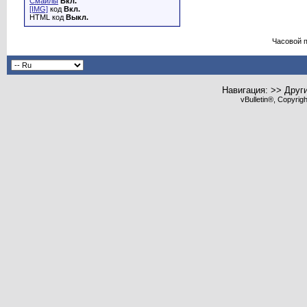
Смайлы
Вкл.
[IMG]
код
Вкл.
HTML код
Выкл.
Часовой 
Навигация: >> Друг
vBulletin®, Copyrig