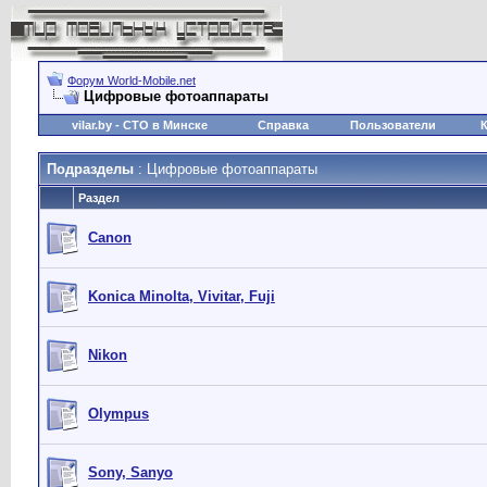
Форум World-Mobile.net
Цифровые фотоаппараты
vilar.by
- СТО в Минске
Справка
Пользователи
Подразделы
: Цифровые фотоаппараты
Раздел
Canon
Konica Minolta, Vivitar, Fuji
Nikon
Olympus
Sony, Sanyo