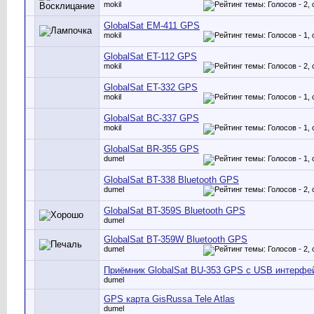
mokil
GlobalSat EM-411 GPS
mokil
GlobalSat ET-112 GPS
mokil
GlobalSat ET-332 GPS
mokil
GlobalSat BC-337 GPS
mokil
GlobalSat BR-355 GPS
dumel
GlobalSat BT-338 Bluetooth GPS
dumel
GlobalSat BT-359S Bluetooth GPS
dumel
GlobalSat BT-359W Bluetooth GPS
dumel
Приёмник GlobalSat BU-353 GPS с USB интерфе
dumel
GPS карта GisRussa Tele Atlas
dumel