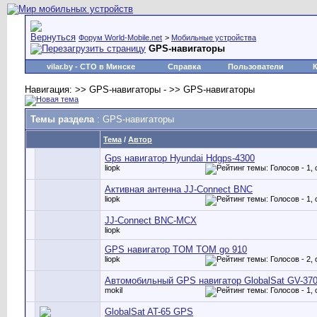
Форум World-Mobile.net
>
Мобильные устройства
GPS-навигаторы
vilar.by
- СТО в Минске
Справка
Пользователи
Навигация: >> GPS-навигаторы - >> GPS-навигаторы
Темы раздела
: GPS-навигаторы
Тема
/
Автор
Gps навигатор Hyundai Hdgps-4300
liopk
Активная антенна JJ-Connect BNC
liopk
JJ-Connect BNC-MCX
liopk
GPS навигатор TOM TOM go 910
liopk
Автомобильный GPS навигатор GlobalSat GV-37
mokil
GlobalSat AT-65 GPS