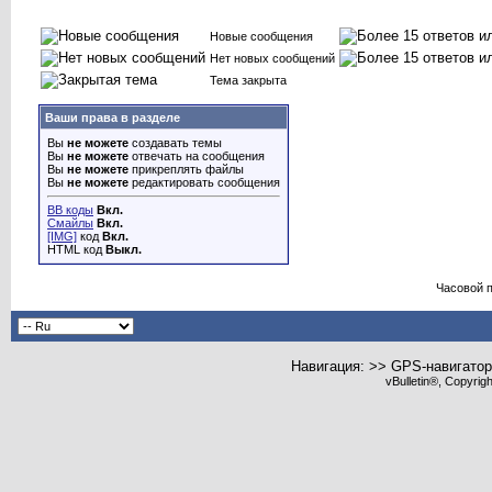
Новые сообщения
Нет новых сообщений
Тема закрыта
Ваши права в разделе
Вы
не можете
создавать темы
Вы
не можете
отвечать на сообщения
Вы
не можете
прикреплять файлы
Вы
не можете
редактировать сообщения
BB коды
Вкл.
Смайлы
Вкл.
[IMG]
код
Вкл.
HTML код
Выкл.
Часовой 
Навигация: >> GPS-навигато
vBulletin®, Copyrig