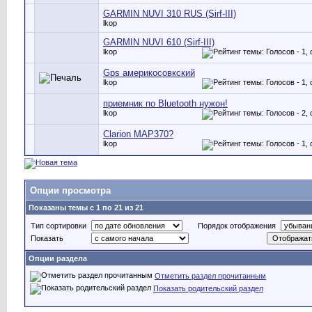
GARMIN NUVI 310 RUS (Sirf-III)
lkop
GARMIN NUVI 610 (Sirf-III)
lkop
Gps америкосовкский
lkop
приемник по Bluetooth нужон!
lkop
Clarion MAP370?
lkop
Опции просмотра
Показаны темы с 1 по 21 из 21
Тип сортировки
Порядок отображения
Показать
Опции раздела
Отметить раздел прочитанным
Показать родительский раздел