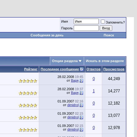
Имя
Запомнить?
Пароль
Сообщения за день
Поиск
Опции раздела
Искать в этом разделе
Рейтинг
Последнее сообщение
Ответов
Просмотров
28.02.2008
19:45
0
44,249
от
Варя
28.02.2008
19:37
1
14,277
от
Варя
01.09.2007
02:16
0
12,182
от
dimidrol
01.09.2007
02:15
0
13,077
от
dimidrol
01.09.2007
02:15
0
12,978
от
dimidrol