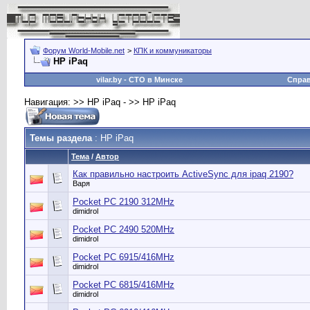
Форум World-Mobile.net
>
КПК и коммуникаторы
HP iPaq
vilar.by
- СТО в Минске
Спра
Навигация: >> HP iPaq - >> HP iPaq
Темы раздела
: HP iPaq
Тема
/
Автор
Как правильно настроить ActiveSync для ipaq 2190?
Варя
Pocket PC 2190 312MHz
dimidrol
Pocket PC 2490 520MHz
dimidrol
Pocket PC 6915/416MHz
dimidrol
Pocket PC 6815/416MHz
dimidrol