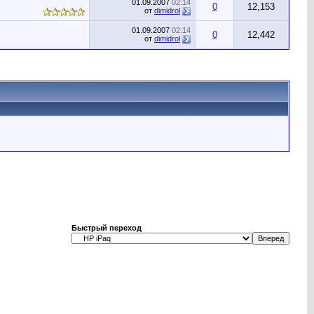
01.09.2007
02:14
0
12,153
от
dimidrol
01.09.2007
02:14
0
12,442
от
dimidrol
Быстрый переход