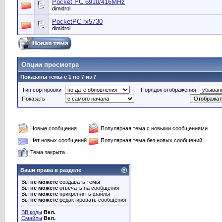
Pocket PC 6910/416MHz
dimidrol
PocketPC rx5730
dimidrol
Опции просмотра
Показаны темы с 1 по 7 из 7
Тип сортировки
Порядок отображения
Показать
Новые сообщения
Популярная тема с новыми сообщениями
Нет новых сообщений
Популярная тема без новых сообщений
Тема закрыта
Ваши права в разделе
Вы
не можете
создавать темы
Вы
не можете
отвечать на сообщения
Вы
не можете
прикреплять файлы
Вы
не можете
редактировать сообщения
BB коды
Вкл.
Смайлы
Вкл.