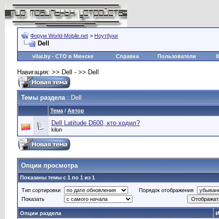
Форум World-Mobile.net
>
Ноутбуки
Dell
vilar.by
- СТО в Минске
Справка
Пользователи
Навигация: >> Dell - >> Dell
Темы раздела
: Dell
Тема
/
Автор
Dell Latitude D600, кто ходил?
kilun
Опции просмотра
Показаны темы с 1 по 1 из 1
Тип сортировки
Порядок отображения
Показать
Опции раздела
И