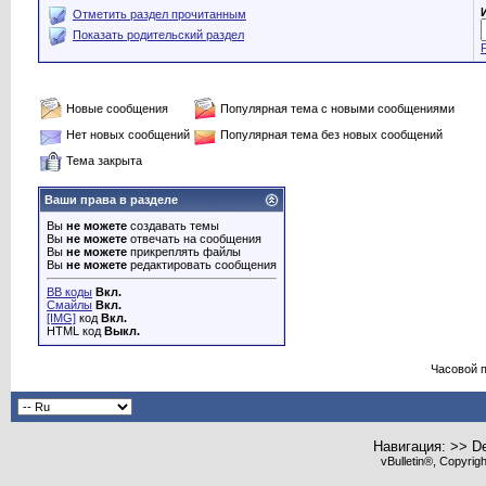
Отметить раздел прочитанным
Показать родительский раздел
Новые сообщения
Популярная тема с новыми сообщениями
Нет новых сообщений
Популярная тема без новых сообщений
Тема закрыта
Ваши права в разделе
Вы
не можете
создавать темы
Вы
не можете
отвечать на сообщения
Вы
не можете
прикреплять файлы
Вы
не можете
редактировать сообщения
BB коды
Вкл.
Смайлы
Вкл.
[IMG]
код
Вкл.
HTML код
Выкл.
Часовой 
Навигация: >> De
vBulletin®, Copyrig