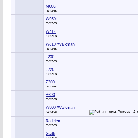
M600i
ramzes
W950i
ramzes
W41s
ramzes
W810i/Walkman
ramzes
J230
ramzes
J220
ramzes
Z300
ramzes
V600
ramzes
W800i/Walkman
ramzes
Radiden
ramzes
Gc89
ramzes