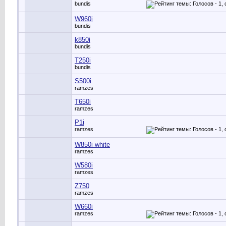
bundis
W960i
bundis
k850i
bundis
T250i
bundis
S500i
ramzes
T650i
ramzes
P1i
ramzes
W850i white
ramzes
W580i
ramzes
Z750
ramzes
W660i
ramzes