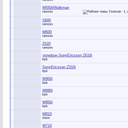
W550i/Walkman
ramzes
S600
ramzes
W600
ramzes
Z520
ramzes
телефон SonyEricsson Z610i
byb
SonyEricsson Z310i
byb
W950i
byb
W880i
byb
W850i
byb
W810
mizer
W710