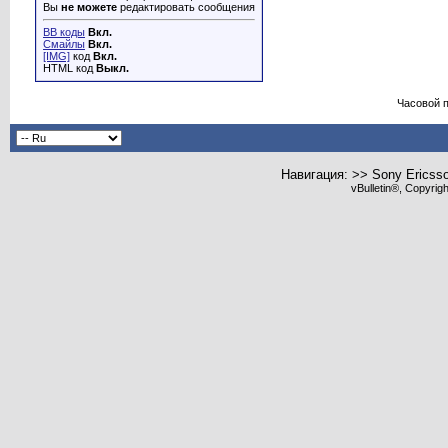
Вы
не можете
редактировать сообщения
BB коды
Вкл.
Смайлы
Вкл.
[IMG]
код
Вкл.
HTML код
Выкл.
Часовой 
Навигация: >> Sony Ericss
vBulletin®, Copyrig