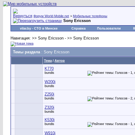
Форум World-Mobile.net
>
Мобильные телефоны
Sony Ericsson
vilar.by
- СТО в Минске
Справка
Пользователи
Навигация: >> Sony Ericsson - >> Sony Ericsson
Темы раздела
: Sony Ericsson
Тема
/
Автор
K770
bundis
W200i
bundis
Z250i
bundis
Z320i
bundis
K530i
bundis
W910i