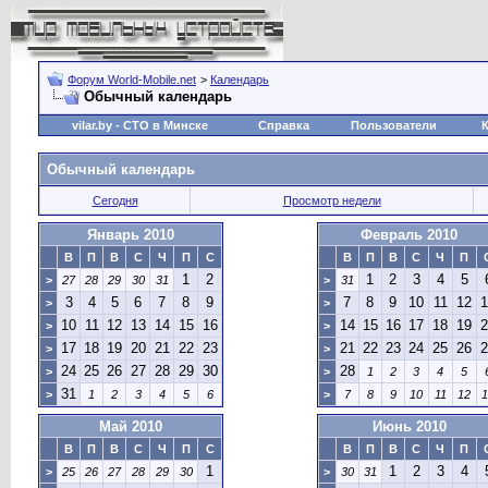
Форум World-Mobile.net
>
Календарь
Обычный календарь
vilar.by
- СТО в Минске
Справка
Пользователи
Обычный календарь
Сегодня
Просмотр недели
Январь 2010
Февраль 2010
В
П
В
С
Ч
П
С
В
П
В
С
Ч
П
1
2
1
2
3
4
5
>
27
28
29
30
31
>
31
3
4
5
6
7
8
9
7
8
9
10
11
12
1
>
>
10
11
12
13
14
15
16
14
15
16
17
18
19
2
>
>
17
18
19
20
21
22
23
21
22
23
24
25
26
2
>
>
24
25
26
27
28
29
30
28
>
>
1
2
3
4
5
31
>
1
2
3
4
5
6
>
7
8
9
10
11
12
1
Май 2010
Июнь 2010
В
П
В
С
Ч
П
С
В
П
В
С
Ч
П
1
1
2
3
4
>
25
26
27
28
29
30
>
30
31