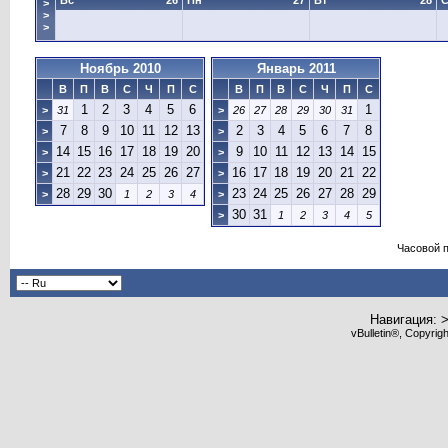
Вс
26
Пн
27
Вт
28
>
>
>
Ноябрь 2010
Январь 2011
В
П
В
С
Ч
П
С
В
П
В
С
Ч
П
С
1
2
3
4
5
6
1
>
31
>
26
27
28
29
30
31
7
8
9
10
11
12
13
2
3
4
5
6
7
8
>
>
14
15
16
17
18
19
20
9
10
11
12
13
14
15
>
>
21
22
23
24
25
26
27
16
17
18
19
20
21
22
>
>
28
29
30
23
24
25
26
27
28
29
>
1
2
3
4
>
30
31
>
1
2
3
4
5
Часовой 
Навигация: 
vBulletin®, Copyrig