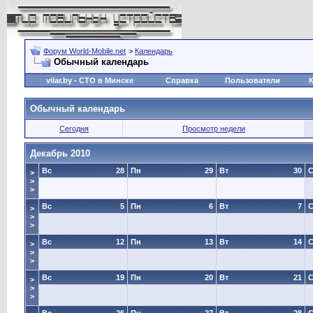
Форум World-Mobile.net
>
Календарь
Обычный календарь
vilar.by
- СТО в Минске
Справка
Пользователи
Обычный календарь
Сегодня
Просмотр недели
Декабрь 2010
Вс
28
Пн
29
Вт
30
>
>
>
Вс
5
Пн
6
Вт
7
>
>
>
Вс
12
Пн
13
Вт
14
>
>
>
Вс
19
Пн
20
Вт
21
>
>
>