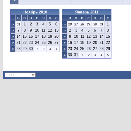
>
Ноябрь 2010
Январь 2011
В
П
В
С
Ч
П
С
В
П
В
С
Ч
П
С
1
2
3
4
5
6
1
>
31
>
26
27
28
29
30
31
7
8
9
10
11
12
13
2
3
4
5
6
7
8
>
>
14
15
16
17
18
19
20
9
10
11
12
13
14
15
>
>
21
22
23
24
25
26
27
16
17
18
19
20
21
22
>
>
28
29
30
23
24
25
26
27
28
29
>
1
2
3
4
>
30
31
>
1
2
3
4
5