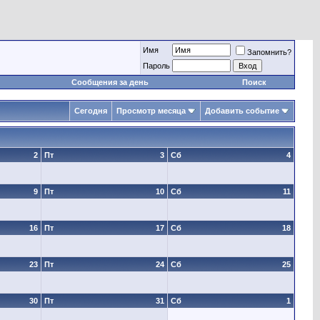
Имя
Запомнить?
Пароль
Сообщения за день
Поиск
Сегодня
Просмотр месяца
Добавить событие
2
Пт
3
Сб
4
9
Пт
10
Сб
11
16
Пт
17
Сб
18
23
Пт
24
Сб
25
30
Пт
31
Сб
1