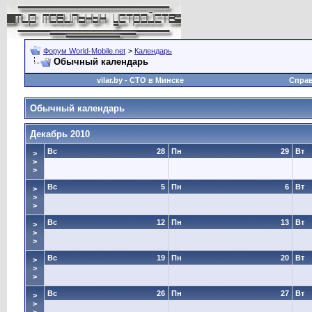
Форум World-Mobile.net
>
Календарь
Обычный календарь
vilar.by
- СТО в Минске
Спра
Обычный календарь
Декабрь 2010
Вс
28
Пн
29
Вт
>
>
>
Вс
5
Пн
6
Вт
>
>
>
Вс
12
Пн
13
Вт
>
>
>
Вс
19
Пн
20
Вт
>
>
>
Вс
26
Пн
27
Вт
>
>