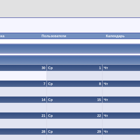
вка
Пользователи
Календарь
30
Ср
1
Чт
7
Ср
8
Чт
14
Ср
15
Чт
21
Ср
22
Чт
28
Ср
29
Чт